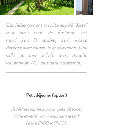
Cet hébergement insolite appelé "Kota"
tout droit venu de Finlande, est
muni d'un lit double, d'un espace
détente avec fauteuils et télévision. Une
salle de bain privée avec douche
italienne et WC vous sera accessible.
Petit déjeuner (option)
Je réalise tous les jours un petit déjeuner
riche et varié, non-inclus dans le tarif
(entre 8h00 et 9h30).